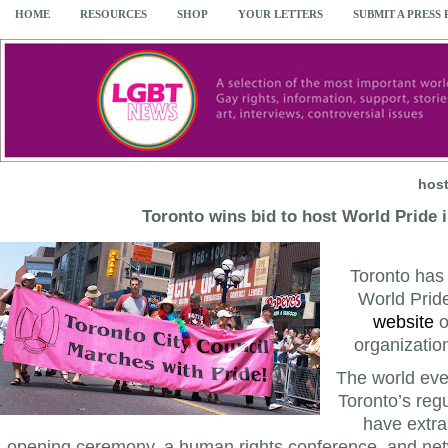
HOME
RESOURCES
SHOP
YOUR LETTERS
SUBMIT A PRESS
host
Toronto wins bid to host World Pride 
Toronto has
World Prid
website
o
organizati
The world eve
Toronto’s regu
have extra
opening ceremony, a human rights conference, and net