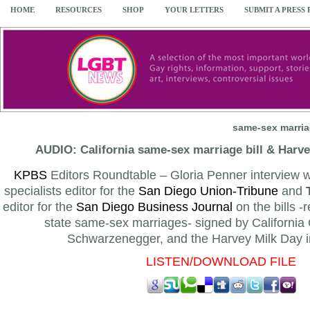
HOME
RESOURCES
SHOP
YOUR LETTERS
SUBMIT A PRESS
same-sex marria
AUDIO: California same-sex marriage bill & Harv
KPBS
Editors Roundtable – Gloria Penner interview 
specialists editor for the
San Diego Union-Tribune
and
editor for the
San Diego Business Journal
on the bills 
state same-sex marriages- signed by California
Schwarzenegger, and the Harvey Milk Day in
LISTEN/DOWNLOAD FILE